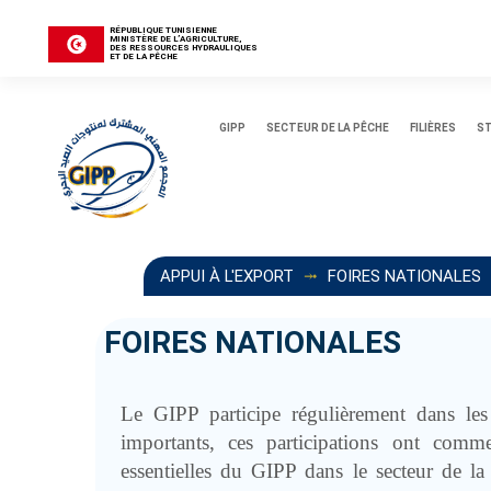
Aller
au
RÉPUBLIQUE TUNISIENNE
MINISTÈRE DE L’AGRICULTURE,
DES RESSOURCES HYDRAULIQUES
contenu
ET DE LA PÊCHE
principal
GIPP
SECTEUR DE LA PÊCHE
FILIÈRES
ST
APPUI À L'EXPORT
FOIRES NATIONALES
FOIRES NATIONALES
Le GIPP participe régulièrement dans les
importants, ces participations ont comm
essentielles du GIPP dans le secteur de la 