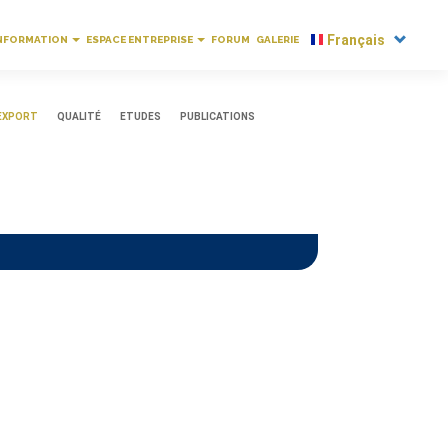
R
SELECT
'INFORMATION
ESPACE ENTREPRISE
FORUM
GALERIE
YOUR
OUNT
LANGUAGE
U
'EXPORT
QUALITÉ
ETUDES
PUBLICATIONS